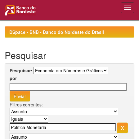
Skip
navigation
DSpace - BNB - Banco do Nordeste do Brasil
Pesquisar
Pesquisar:
por
Filtros correntes: