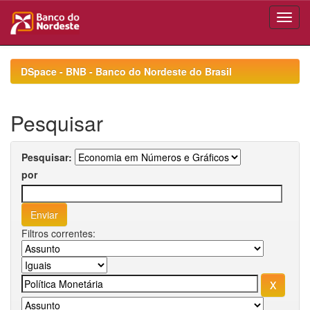
Skip
navigation
DSpace - BNB - Banco do Nordeste do Brasil
Pesquisar
Pesquisar:
por
Filtros correntes: