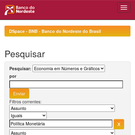
Skip
navigation
DSpace - BNB - Banco do Nordeste do Brasil
Pesquisar
Pesquisar:
por
Filtros correntes: