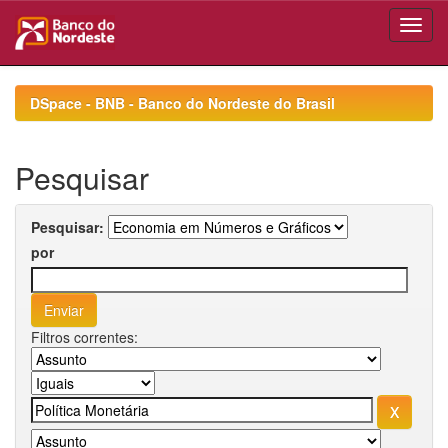
Skip
navigation
DSpace - BNB - Banco do Nordeste do Brasil
Pesquisar
Pesquisar:
por
Filtros correntes: