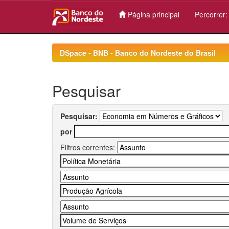
Página principal
Percorrer
Skip
navigation
DSpace - BNB - Banco do Nordeste do Brasil
Pesquisar
Pesquisar:
por
Filtros correntes: