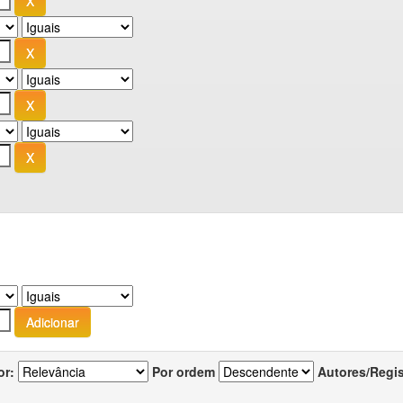
or:
Por ordem
Autores/Regi