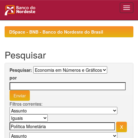
Skip
navigation
DSpace - BNB - Banco do Nordeste do Brasil
Pesquisar
Pesquisar:
por
Filtros correntes: