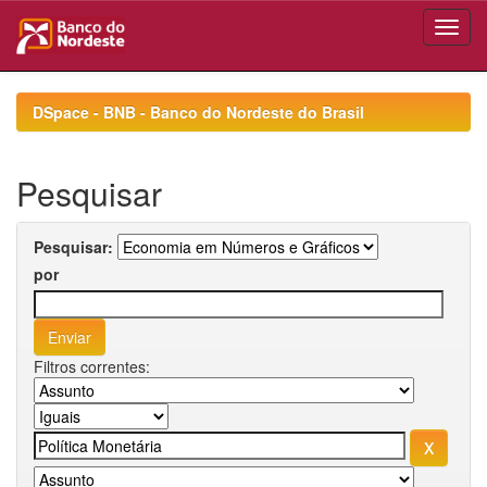
Skip
navigation
DSpace - BNB - Banco do Nordeste do Brasil
Pesquisar
Pesquisar:
por
Filtros correntes: