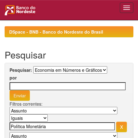
Skip
navigation
DSpace - BNB - Banco do Nordeste do Brasil
Pesquisar
Pesquisar:
por
Filtros correntes: