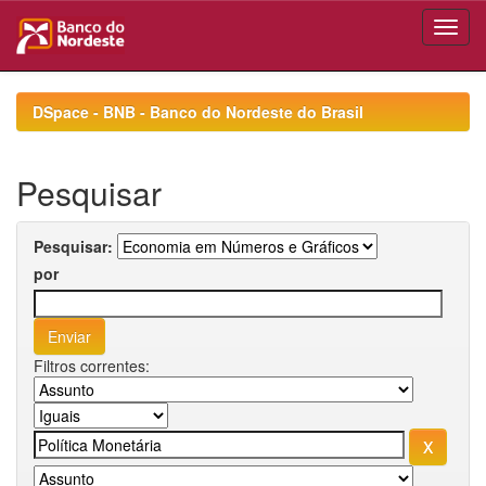
Skip
navigation
DSpace - BNB - Banco do Nordeste do Brasil
Pesquisar
Pesquisar:
por
Filtros correntes: