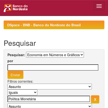
Skip
navigation
DSpace - BNB - Banco do Nordeste do Brasil
Pesquisar
Pesquisar:
por
Filtros correntes: