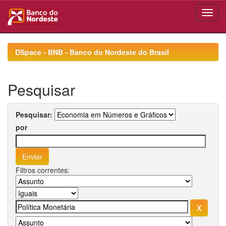
Skip
navigation
DSpace - BNB - Banco do Nordeste do Brasil
Pesquisar
Pesquisar:
por
Filtros correntes: