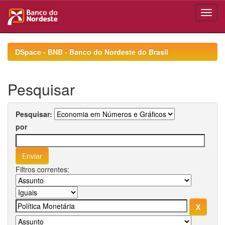
Skip
navigation
DSpace - BNB - Banco do Nordeste do Brasil
Pesquisar
Pesquisar:
por
Filtros correntes: