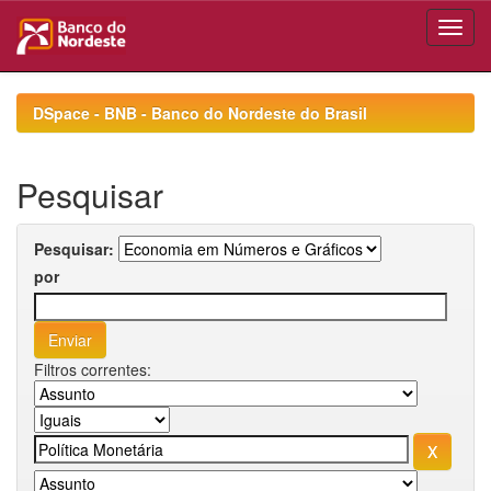
Skip
navigation
DSpace - BNB - Banco do Nordeste do Brasil
Pesquisar
Pesquisar:
por
Filtros correntes: