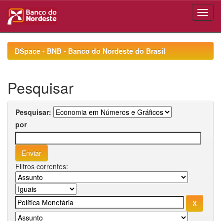
Skip
navigation
DSpace - BNB - Banco do Nordeste do Brasil
Pesquisar
Pesquisar:
por
Filtros correntes: