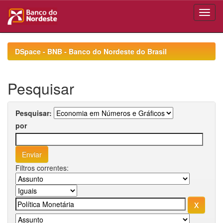
Skip
navigation
DSpace - BNB - Banco do Nordeste do Brasil
Pesquisar
Pesquisar:
por
Filtros correntes: