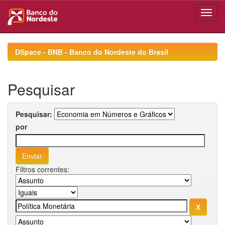
Skip
navigation
DSpace - BNB - Banco do Nordeste do Brasil
Pesquisar
Pesquisar:
por
Filtros correntes: