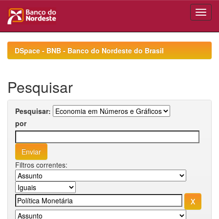
Skip
navigation
DSpace - BNB - Banco do Nordeste do Brasil
Pesquisar
Pesquisar:
por
Filtros correntes: