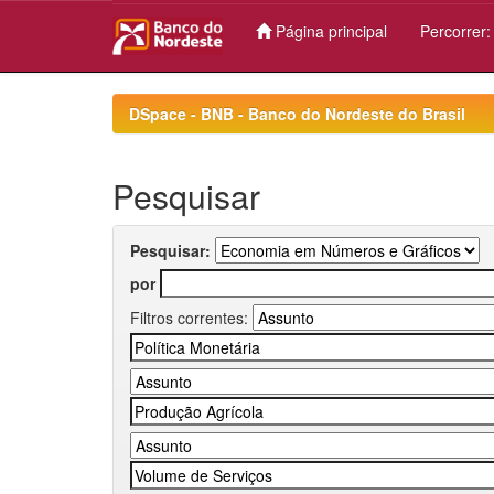
Página principal
Percorrer
Skip
navigation
DSpace - BNB - Banco do Nordeste do Brasil
Pesquisar
Pesquisar:
por
Filtros correntes: