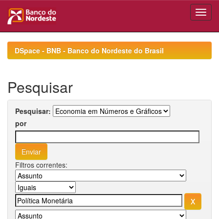
Skip
navigation
DSpace - BNB - Banco do Nordeste do Brasil
Pesquisar
Pesquisar:
por
Filtros correntes: