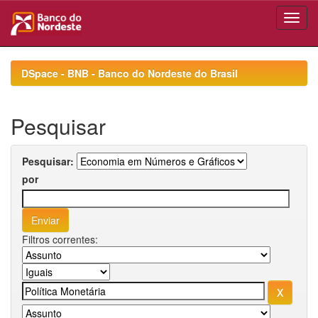
Skip
navigation
DSpace - BNB - Banco do Nordeste do Brasil
Pesquisar
Pesquisar:
por
Filtros correntes: