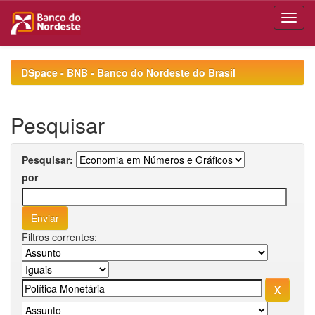
Skip
navigation
DSpace - BNB - Banco do Nordeste do Brasil
Pesquisar
Pesquisar:
por
Filtros correntes: