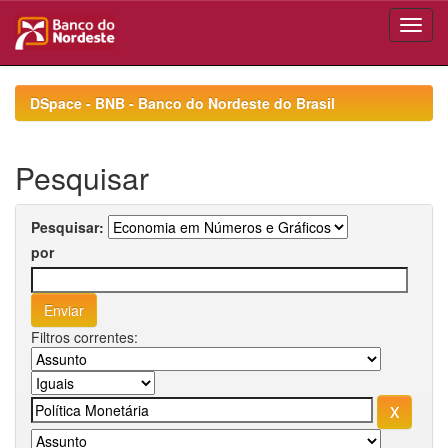
Skip
navigation
DSpace - BNB - Banco do Nordeste do Brasil
Pesquisar
Pesquisar:
por
Filtros correntes: