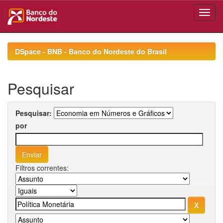
Skip
navigation
DSpace - BNB - Banco do Nordeste do Brasil
Pesquisar
Pesquisar:
por
Filtros correntes: