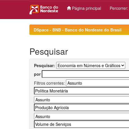
Página principal
Percorrer
Skip
navigation
DSpace - BNB - Banco do Nordeste do Brasil
Pesquisar
Pesquisar:
por
Filtros correntes: