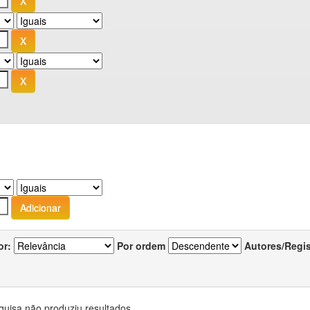
or:
Por ordem
Autores/Regi
quisa não produziu resultados.