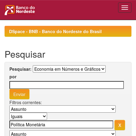
Skip
navigation
DSpace - BNB - Banco do Nordeste do Brasil
Pesquisar
Pesquisar:
por
Filtros correntes: