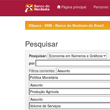
Página principal
Percorrer
Skip
navigation
DSpace - BNB - Banco do Nordeste do Brasil
Pesquisar
Pesquisar:
por
Filtros correntes: