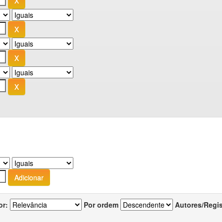
or:
Por ordem
Autores/Regi