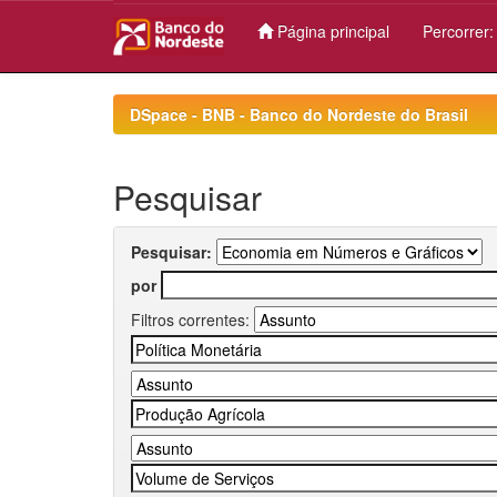
Página principal
Percorrer
Skip
navigation
DSpace - BNB - Banco do Nordeste do Brasil
Pesquisar
Pesquisar:
por
Filtros correntes: