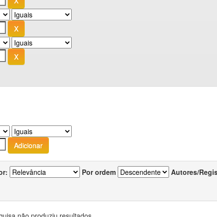
or:
Por ordem
Autores/Regi
quisa não produziu resultados.