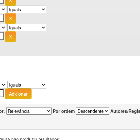
or:
Por ordem
Autores/Regi
quisa não produziu resultados.