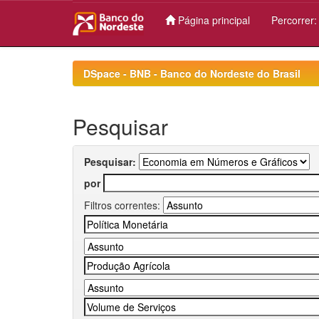
Página principal
Percorrer
Skip
navigation
DSpace - BNB - Banco do Nordeste do Brasil
Pesquisar
Pesquisar:
por
Filtros correntes: