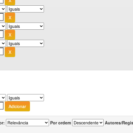
or:
Por ordem
Autores/Regi