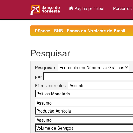
Página principal
Percorrer
Skip
navigation
DSpace - BNB - Banco do Nordeste do Brasil
Pesquisar
Pesquisar:
por
Filtros correntes: