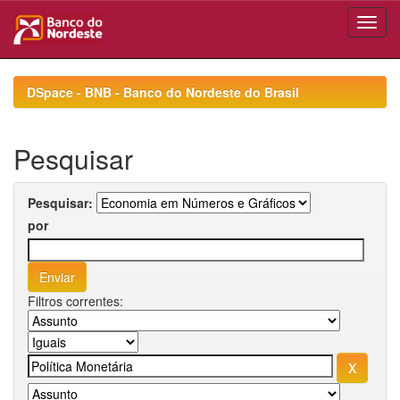
Skip
navigation
DSpace - BNB - Banco do Nordeste do Brasil
Pesquisar
Pesquisar:
por
Filtros correntes: