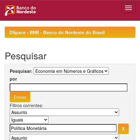
Skip
navigation
DSpace - BNB - Banco do Nordeste do Brasil
Pesquisar
Pesquisar:
por
Filtros correntes: