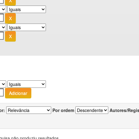
or:
Por ordem
Autores/Regi
quisa não produziu resultados.