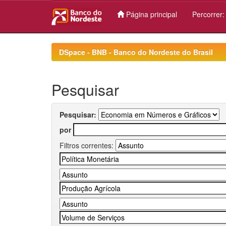
Página principal
Percorrer
Skip
navigation
DSpace - BNB - Banco do Nordeste do Brasil
Pesquisar
Pesquisar:
por
Filtros correntes: