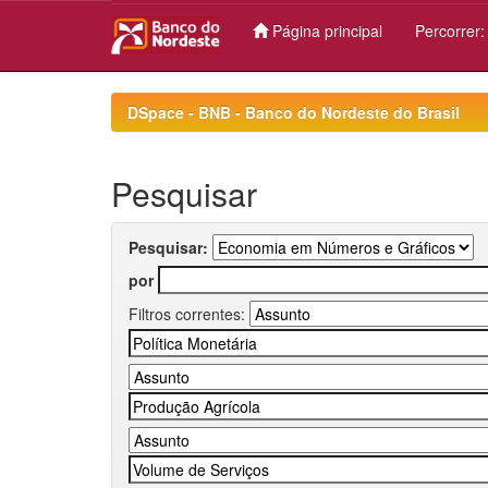
Página principal
Percorrer
Skip
navigation
DSpace - BNB - Banco do Nordeste do Brasil
Pesquisar
Pesquisar:
por
Filtros correntes: