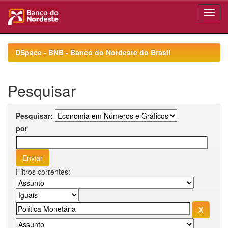
Skip
navigation
DSpace - BNB - Banco do Nordeste do Brasil
Pesquisar
Pesquisar:
por
Filtros correntes: