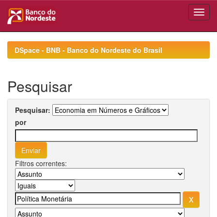
Skip
navigation
DSpace - BNB - Banco do Nordeste do Brasil
Pesquisar
Pesquisar:
por
Filtros correntes: