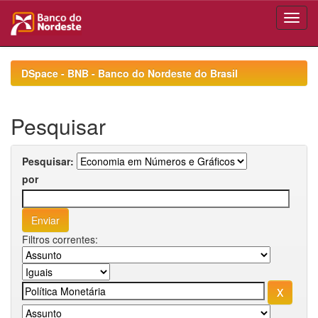
Skip
navigation
DSpace - BNB - Banco do Nordeste do Brasil
Pesquisar
Pesquisar:
por
Filtros correntes: