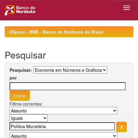
Skip
navigation
DSpace - BNB - Banco do Nordeste do Brasil
Pesquisar
Pesquisar:
por
Filtros correntes: