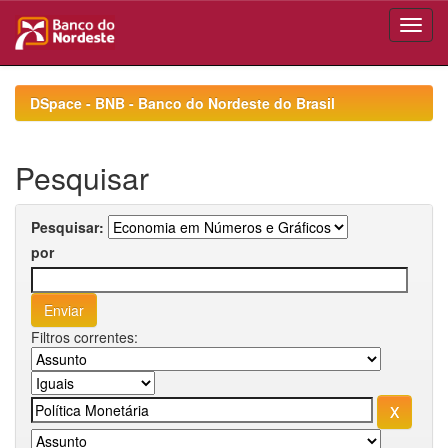
Skip
navigation
DSpace - BNB - Banco do Nordeste do Brasil
Pesquisar
Pesquisar:
por
Filtros correntes: