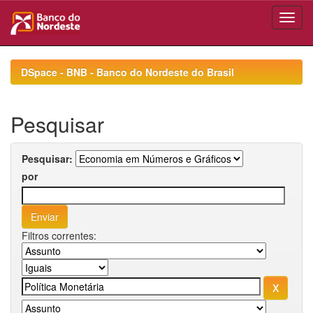
Skip
navigation
DSpace - BNB - Banco do Nordeste do Brasil
Pesquisar
Pesquisar:
por
Filtros correntes: