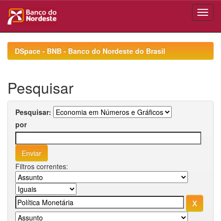
Skip
navigation
DSpace - BNB - Banco do Nordeste do Brasil
Pesquisar
Pesquisar:
por
Filtros correntes: