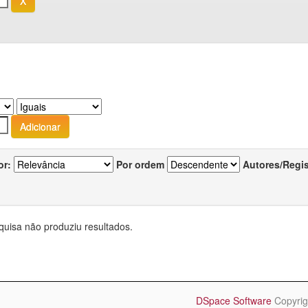
or:
Por ordem
Autores/Regi
quisa não produziu resultados.
DSpace Software
Copyrig