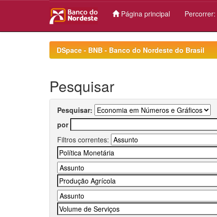
Página principal
Percorrer
Skip
navigation
DSpace - BNB - Banco do Nordeste do Brasil
Pesquisar
Pesquisar:
por
Filtros correntes: