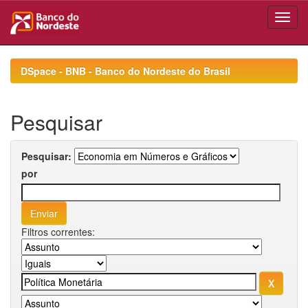
Skip
navigation
DSpace - BNB - Banco do Nordeste do Brasil
Pesquisar
Pesquisar:
por
Filtros correntes: