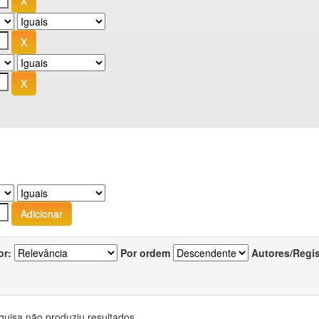
or:
Por ordem
Autores/Regi
quisa não produziu resultados.