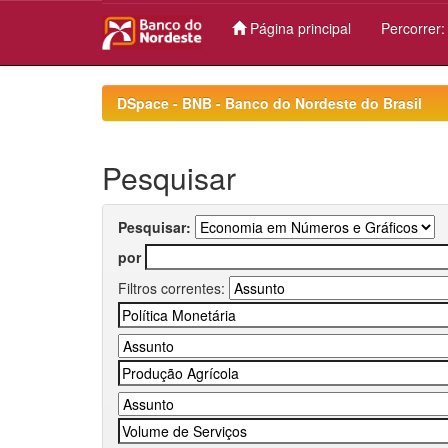
Página principal
Percorrer
Skip
navigation
DSpace - BNB - Banco do Nordeste do Brasil
Pesquisar
Pesquisar:
por
Filtros correntes: