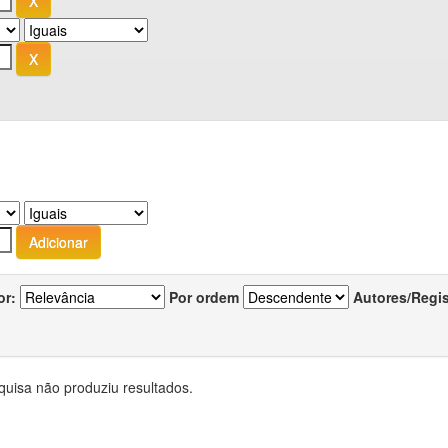
or:
Por ordem
Autores/Regi
quisa não produziu resultados.