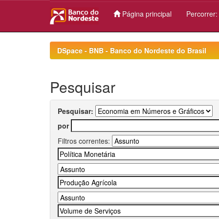
Página principal
Percorrer
Skip
navigation
DSpace - BNB - Banco do Nordeste do Brasil
Pesquisar
Pesquisar:
por
Filtros correntes: