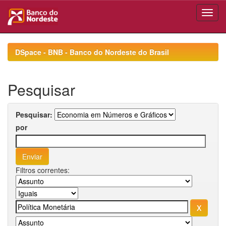
Skip
navigation
DSpace - BNB - Banco do Nordeste do Brasil
Pesquisar
Pesquisar:
por
Filtros correntes: