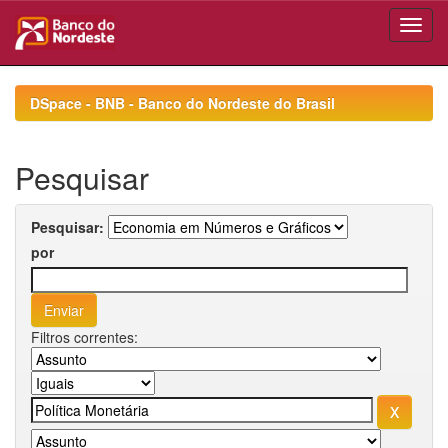
Skip
navigation
DSpace - BNB - Banco do Nordeste do Brasil
Pesquisar
Pesquisar:
por
Filtros correntes: