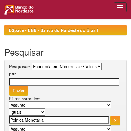
Skip
navigation
DSpace - BNB - Banco do Nordeste do Brasil
Pesquisar
Pesquisar:
por
Filtros correntes: