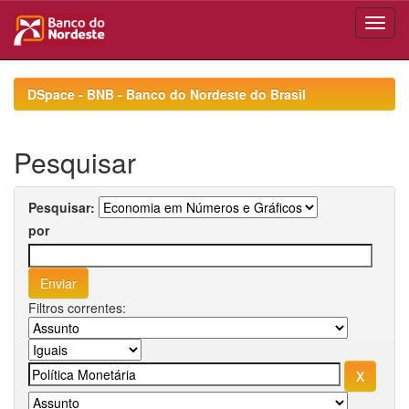
Skip
navigation
DSpace - BNB - Banco do Nordeste do Brasil
Pesquisar
Pesquisar:
por
Filtros correntes: