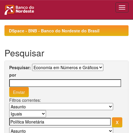
Skip
navigation
DSpace - BNB - Banco do Nordeste do Brasil
Pesquisar
Pesquisar:
por
Filtros correntes: