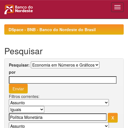
Skip
navigation
DSpace - BNB - Banco do Nordeste do Brasil
Pesquisar
Pesquisar:
por
Filtros correntes: